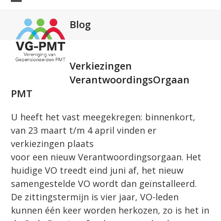
Skip
Open
Close
to
Blog
mobile
mobile
content
menu
menu
Verkiezingen
VerantwoordingsOrgaan
PMT
U heeft het vast meegekregen: binnenkort,
van 23 maart t/m 4 april vinden er
verkiezingen plaats
voor een nieuw Verantwoordingsorgaan. Het
huidige VO treedt eind juni af, het nieuw
samengestelde VO wordt dan geïnstalleerd.
De zittingstermijn is vier jaar, VO-leden
kunnen één keer worden herkozen, zo is het in