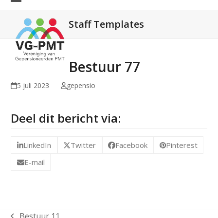
Skip
Open
Close
to
Staff Templates
mobile
mobile
content
menu
menu
Bestuur 77
5 juli 2023
gepensio
Deel dit bericht via:
LinkedIn
Twitter
Facebook
Pinterest
E-mail
Bestuur 11