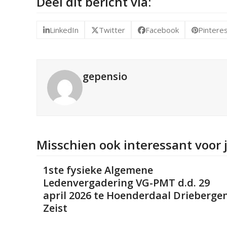
Deel dit bericht via:
LinkedIn
Twitter
Facebook
Pintere
gepensio
Misschien ook interessant voor 
1ste fysieke Algemene
Ledenvergadering VG-PMT d.d. 29
april 2026 te Hoenderdaal Drieberge
Zeist