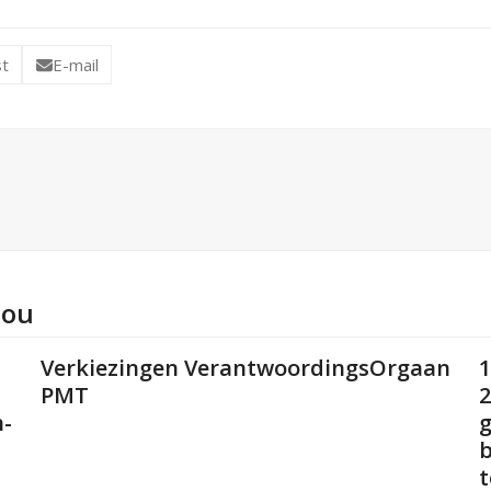
st
E-mail
jou
Verkiezingen VerantwoordingsOrgaan
1
PMT
2
n-
g
b
t